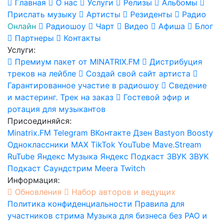
Главная
О нас
Услуги
Релизы
Альбомы
Прислать музыку
Артисты
Резиденты
Радио
Онлайн
Радиошоу
Чарт
Видео
Афиша
Блог
Партнеры
Контакты
Услуги:
Премиум пакет от MINATRIX.FM
Дистрибуция
треков на лейбле
Создай свой сайт артиста
Гарантированное участие в радиошоу
Сведение
и мастеринг. Трек на заказ
Гостевой эфир и
ротация для музыкантов
Присоединяйся:
Minatrix.FM
Telegram
ВКонтакте
Дзен
Bastyon
Boosty
Одноклассники
MAX
TikTok
YouTube
Mave.Stream
RuTube
Яндекс Музыка
Яндекс Подкаст
ЗВУК
ЗВУК
Подкаст
Саундстрим
Meera
Twitch
Информация:
Обновления
Набор авторов и ведущих
Политика конфиденциальности
Правила для
участников стрима
Музыка для бизнеса без РАО и