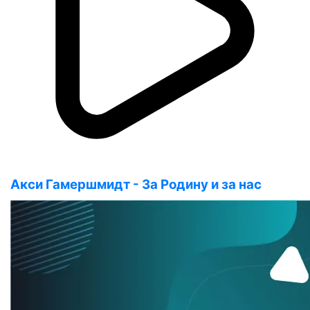
Акси Гамершмидт - За Родину и за нас