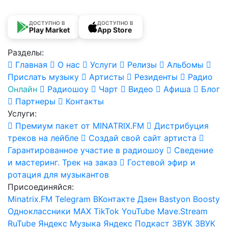
ДОСТУПНО В
ДОСТУПНО В
Play Market
App Store
Разделы:
Главная
О нас
Услуги
Релизы
Альбомы
Прислать музыку
Артисты
Резиденты
Радио
Онлайн
Радиошоу
Чарт
Видео
Афиша
Блог
Партнеры
Контакты
Услуги:
Премиум пакет от MINATRIX.FM
Дистрибуция
треков на лейбле
Создай свой сайт артиста
Гарантированное участие в радиошоу
Сведение
и мастеринг. Трек на заказ
Гостевой эфир и
ротация для музыкантов
Присоединяйся:
Minatrix.FM
Telegram
ВКонтакте
Дзен
Bastyon
Boosty
Одноклассники
MAX
TikTok
YouTube
Mave.Stream
RuTube
Яндекс Музыка
Яндекс Подкаст
ЗВУК
ЗВУК