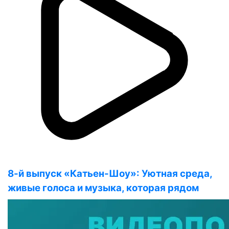
8-й выпуск «Катьен-Шоу»: Уютная среда,
живые голоса и музыка, которая рядом