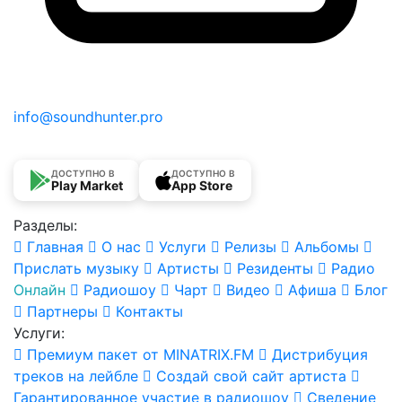
info@soundhunter.pro
ДОСТУПНО В
ДОСТУПНО В
Play Market
App Store
Разделы:
Главная
О нас
Услуги
Релизы
Альбомы
Прислать музыку
Артисты
Резиденты
Радио
Онлайн
Радиошоу
Чарт
Видео
Афиша
Блог
Партнеры
Контакты
Услуги:
Премиум пакет от MINATRIX.FM
Дистрибуция
треков на лейбле
Создай свой сайт артиста
Гарантированное участие в радиошоу
Сведение