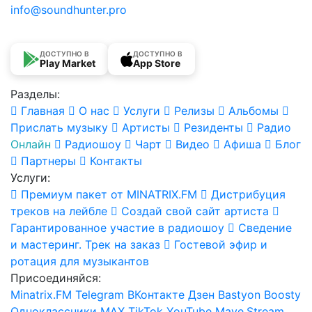
info@soundhunter.pro
ДОСТУПНО В
ДОСТУПНО В
Play Market
App Store
Разделы:
Главная
О нас
Услуги
Релизы
Альбомы
Прислать музыку
Артисты
Резиденты
Радио
Онлайн
Радиошоу
Чарт
Видео
Афиша
Блог
Партнеры
Контакты
Услуги:
Премиум пакет от MINATRIX.FM
Дистрибуция
треков на лейбле
Создай свой сайт артиста
Гарантированное участие в радиошоу
Сведение
и мастеринг. Трек на заказ
Гостевой эфир и
ротация для музыкантов
Присоединяйся:
Minatrix.FM
Telegram
ВКонтакте
Дзен
Bastyon
Boosty
Одноклассники
MAX
TikTok
YouTube
Mave.Stream