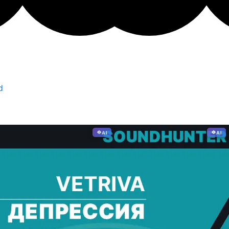
d
AI
AI