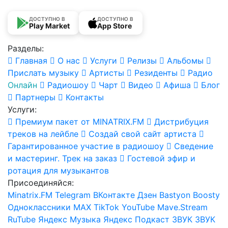
ДОСТУПНО В
ДОСТУПНО В
Play Market
App Store
Разделы:
Главная
О нас
Услуги
Релизы
Альбомы
Прислать музыку
Артисты
Резиденты
Радио
Онлайн
Радиошоу
Чарт
Видео
Афиша
Блог
Партнеры
Контакты
Услуги:
Премиум пакет от MINATRIX.FM
Дистрибуция
треков на лейбле
Создай свой сайт артиста
Гарантированное участие в радиошоу
Сведение
и мастеринг. Трек на заказ
Гостевой эфир и
ротация для музыкантов
Присоединяйся:
Minatrix.FM
Telegram
ВКонтакте
Дзен
Bastyon
Boosty
Одноклассники
MAX
TikTok
YouTube
Mave.Stream
RuTube
Яндекс Музыка
Яндекс Подкаст
ЗВУК
ЗВУК