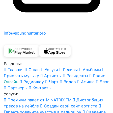
info@soundhunter.pro
ДОСТУПНО В
ДОСТУПНО В
Play Market
App Store
Разделы:
Главная
О нас
Услуги
Релизы
Альбомы
Прислать музыку
Артисты
Резиденты
Радио
Онлайн
Радиошоу
Чарт
Видео
Афиша
Блог
Партнеры
Контакты
Услуги:
Премиум пакет от MINATRIX.FM
Дистрибуция
треков на лейбле
Создай свой сайт артиста
Гарантированное участие в радиошоу
Сведение