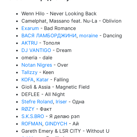
Wenn Hilo - Never Looking Back
Camelphat, Massano feat. Nu-La - Oblivion
Exarum
- Bad Romance
ВАСЯ ЛАМБОРДЖИНИ
,
moraine
- Dancing
AKTRU
- Тополя
DJ VANTIGO
- Dream
omeria - dale
Notan Nigres
- Over
Tallzzy
- Keen
KOFA
,
Katar
- Falling
Giolì & Assia - Magnetic Field
DEFLEE - All Night
Stefre Roland
,
Iriser
- Одна
RØZY
- Факт
S.K.S.BRO
- Я делаю рэп
ROFMAN
,
GINDYCH
- Ай
Gareth Emery & LSR CITY - Without U