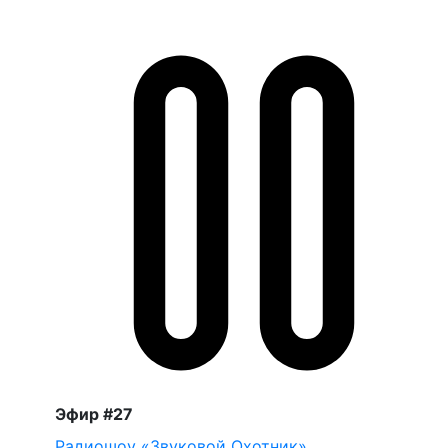
Эфир #27
Радиошоу «Звуковой Охотник»