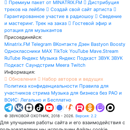
Премиум пакет от MINATRIX.FM
Дистрибуция
треков на лейбле
Создай свой сайт артиста
Гарантированное участие в радиошоу
Сведение
и мастеринг. Трек на заказ
Гостевой эфир и
ротация для музыкантов
Присоединяйся:
Minatrix.FM
Telegram
ВКонтакте
Дзен
Bastyon
Boosty
Одноклассники
MAX
TikTok
YouTube
Mave.Stream
RuTube
Яндекс Музыка
Яндекс Подкаст
ЗВУК
ЗВУК
Подкаст
Саундстрим
Meera
Twitch
Информация:
Обновления
Набор авторов и ведущих
Политика конфиденциальности
Правила для
участников стрима
Музыка для бизнеса без РАО и
ВОИС: Легально и Бесплатно
© ЗВУКОВОЙ ОХОТНИК, 2018 - 2026.
Версия: 2.2
Для улучшения работы сайта и его взаимодействия с
пользователями мы используем файлы cookie.