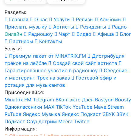
Разделы:
Главная
О нас
Услуги
Релизы
Альбомы
Прислать музыку
Артисты
Резиденты
Радио
Онлайн
Радиошоу
Чарт
Видео
Афиша
Блог
Партнеры
Контакты
Услуги:
Премиум пакет от MINATRIX.FM
Дистрибуция
треков на лейбле
Создай свой сайт артиста
Гарантированное участие в радиошоу
Сведение
и мастеринг. Трек на заказ
Гостевой эфир и
ротация для музыкантов
Присоединяйся:
Minatrix.FM
Telegram
ВКонтакте
Дзен
Bastyon
Boosty
Одноклассники
MAX
TikTok
YouTube
Mave.Stream
RuTube
Яндекс Музыка
Яндекс Подкаст
ЗВУК
ЗВУК
Подкаст
Саундстрим
Meera
Twitch
Информация:
Обновления
Набор авторов и ведущих