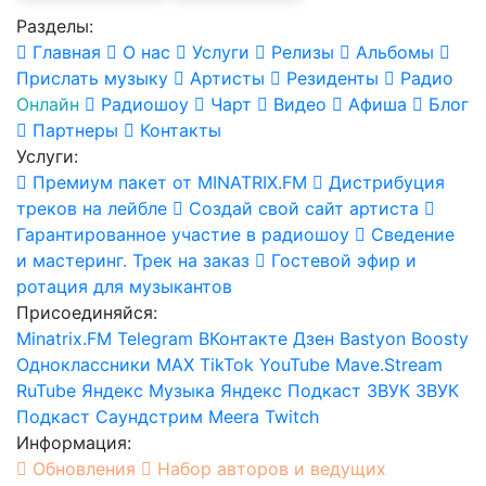
Разделы:
Главная
О нас
Услуги
Релизы
Альбомы
Прислать музыку
Артисты
Резиденты
Радио
Онлайн
Радиошоу
Чарт
Видео
Афиша
Блог
Партнеры
Контакты
Услуги:
Премиум пакет от MINATRIX.FM
Дистрибуция
треков на лейбле
Создай свой сайт артиста
Гарантированное участие в радиошоу
Сведение
и мастеринг. Трек на заказ
Гостевой эфир и
ротация для музыкантов
Присоединяйся:
Minatrix.FM
Telegram
ВКонтакте
Дзен
Bastyon
Boosty
Одноклассники
MAX
TikTok
YouTube
Mave.Stream
RuTube
Яндекс Музыка
Яндекс Подкаст
ЗВУК
ЗВУК
Подкаст
Саундстрим
Meera
Twitch
Информация:
Обновления
Набор авторов и ведущих